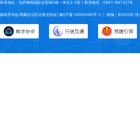
联系地址：
拉萨柳梧国际总部城3栋一单元3-5室丨联系电话：0891-6873278
版权所有@ 西藏自治区证券业协会|
藏ICP备14000096号-2
｜
邮编：850006|
技